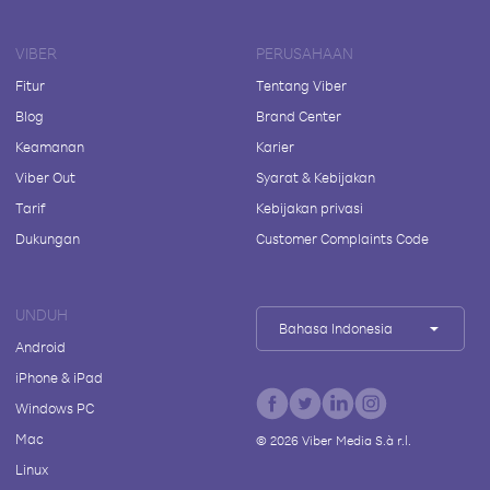
VIBER
PERUSAHAAN
Fitur
Tentang Viber
Blog
Brand Center
Keamanan
Karier
Viber Out
Syarat & Kebijakan
Tarif
Kebijakan privasi
Dukungan
Customer Complaints Code
UNDUH
Bahasa Indonesia
Android
iPhone & iPad
Windows PC
Mac
©
2026
Viber Media S.à r.l.
Linux