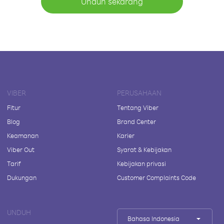
Unduh sekarang
VIBER
PERUSAHAAN
Fitur
Tentang Viber
Blog
Brand Center
Keamanan
Karier
Viber Out
Syarat & Kebijakan
Tarif
Kebijakan privasi
Dukungan
Customer Complaints Code
UNDUH
Bahasa Indonesia