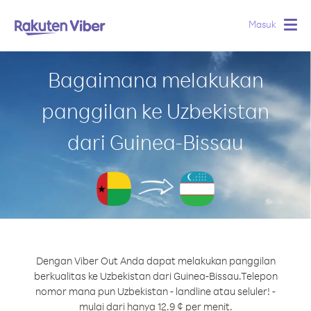
Masuk
Togg
navig
Bagaimana melakukan
panggilan ke Uzbekistan
dari Guinea-Bissau
Dengan Viber Out Anda dapat melakukan panggilan
berkualitas ke Uzbekistan dari Guinea-Bissau.
Telepon
nomor mana pun Uzbekistan - landline atau seluler! -
mulai dari hanya 12.9 ¢ per menit.