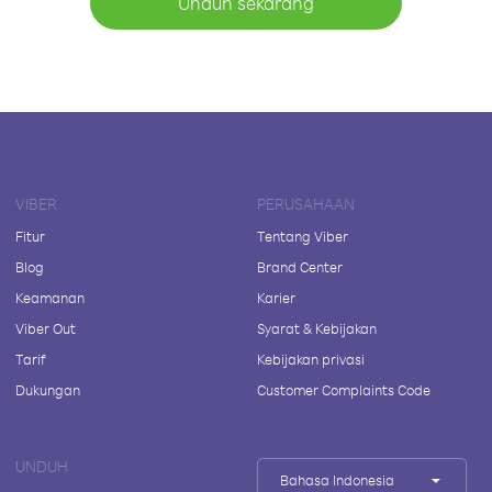
Unduh sekarang
VIBER
PERUSAHAAN
Fitur
Tentang Viber
Blog
Brand Center
Keamanan
Karier
Viber Out
Syarat & Kebijakan
Tarif
Kebijakan privasi
Dukungan
Customer Complaints Code
UNDUH
Bahasa Indonesia