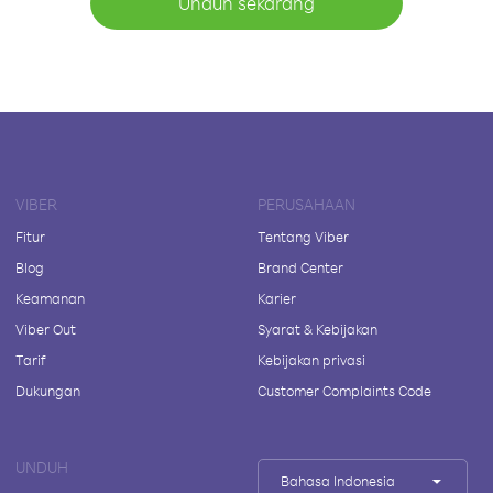
Unduh sekarang
VIBER
PERUSAHAAN
Fitur
Tentang Viber
Blog
Brand Center
Keamanan
Karier
Viber Out
Syarat & Kebijakan
Tarif
Kebijakan privasi
Dukungan
Customer Complaints Code
UNDUH
Bahasa Indonesia