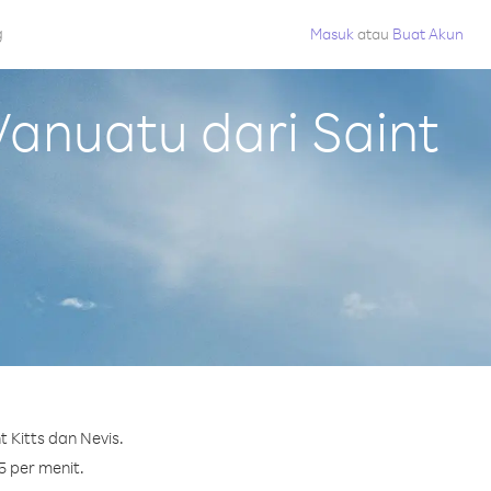
g
Masuk
atau
Buat Akun
anuatu dari Saint
 Kitts dan Nevis.
5 per menit.