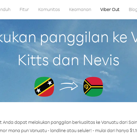
nduh
Fitur
Komunitas
Keamanan
Viber Out
Blo
kan panggilan ke V
Kitts dan Nevis
 Anda dapat melakukan panggilan berkualitas ke Vanuatu dari Saint
or mana pun Vanuatu - landline atau seluler! - mulai dari hanya $1.1