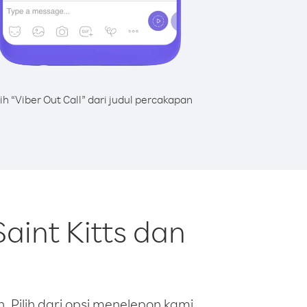
lih “Viber Out Call” dari judul percakapan
aint Kitts dan
 Pilih dari opsi menelepon kami