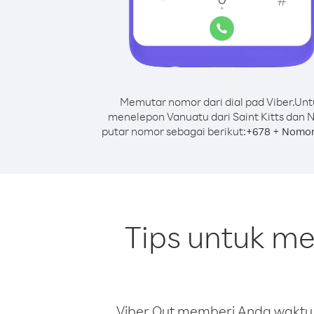
Memutar nomor dari dial pad Viber.
Unt
menelepon Vanuatu dari Saint Kitts dan N
putar nomor sebagai berikut:
+
+
678
Nomor
Tips untuk me
Viber Out memberi Anda waktu m