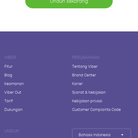
Unduh sekarang
VIBER
PERUSAHAAN
Fitur
Tentang Viber
Blog
Brand Center
Keamanan
Karier
Viber Out
Syarat & Kebijakan
Tarif
Kebijakan privasi
Dukungan
Customer Complaints Code
UNDUH
Bahasa Indonesia