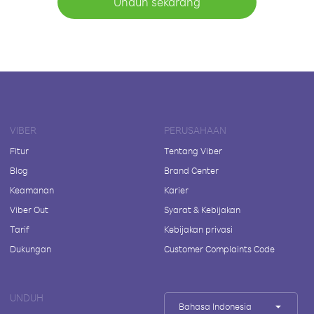
Unduh sekarang
VIBER
PERUSAHAAN
Fitur
Tentang Viber
Blog
Brand Center
Keamanan
Karier
Viber Out
Syarat & Kebijakan
Tarif
Kebijakan privasi
Dukungan
Customer Complaints Code
UNDUH
Bahasa Indonesia