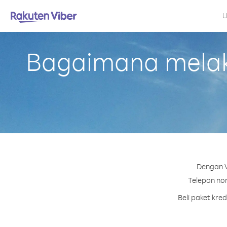
U
Bagaimana melaku
Dengan V
Telepon nom
Beli paket kre