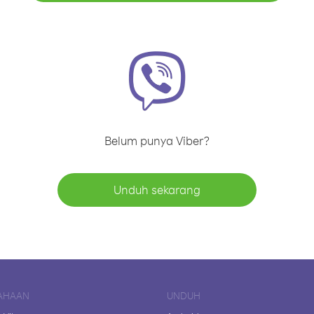
Belum punya Viber?
Unduh sekarang
AHAAN
UNDUH