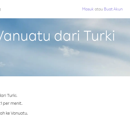
g
Masuk
atau
Buat Akun
anuatu dari Turki
ri Turki.
1 per menit.
rah ke Vanuatu.