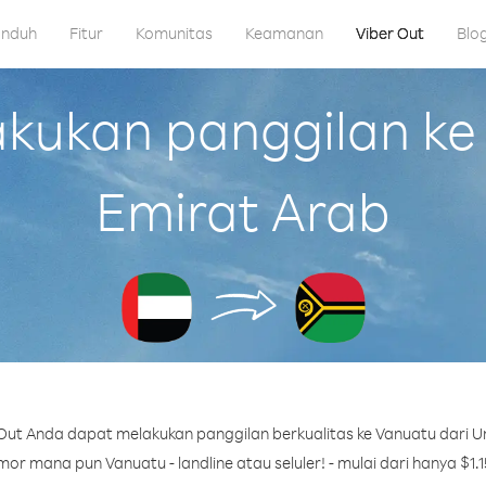
nduh
Fitur
Komunitas
Keamanan
Viber Out
Blo
ukan panggilan ke 
Emirat Arab
Out Anda dapat melakukan panggilan berkualitas ke Vanuatu dari Un
or mana pun Vanuatu - landline atau seluler! - mulai dari hanya $1.1