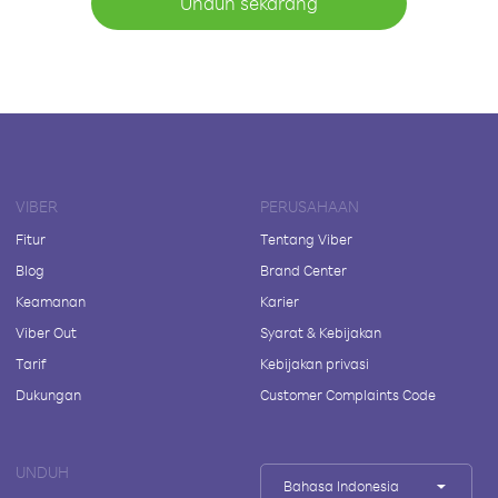
Unduh sekarang
VIBER
PERUSAHAAN
Fitur
Tentang Viber
Blog
Brand Center
Keamanan
Karier
Viber Out
Syarat & Kebijakan
Tarif
Kebijakan privasi
Dukungan
Customer Complaints Code
UNDUH
Bahasa Indonesia