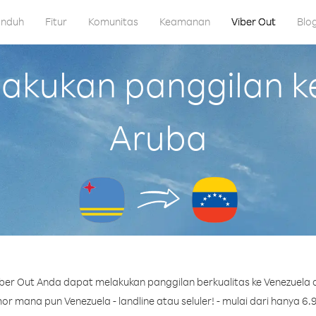
nduh
Fitur
Komunitas
Keamanan
Viber Out
Blo
kukan panggilan ke
Aruba
ber Out Anda dapat melakukan panggilan berkualitas ke Venezuela d
r mana pun Venezuela - landline atau seluler! - mulai dari hanya 6.9