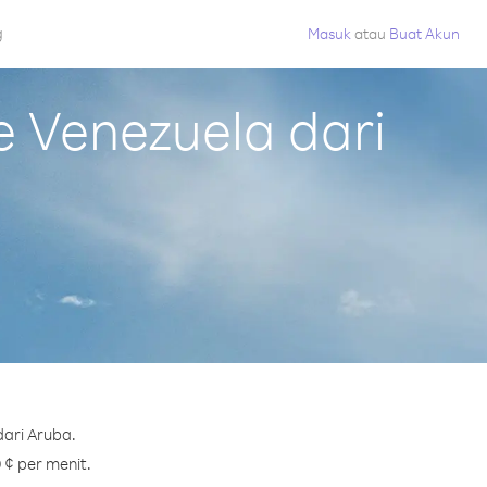
g
Masuk
atau
Buat Akun
 Venezuela dari
ari Aruba.
 ¢ per menit.