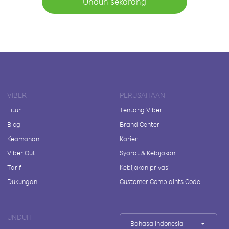
Unduh sekarang
VIBER
PERUSAHAAN
Fitur
Tentang Viber
Blog
Brand Center
Keamanan
Karier
Viber Out
Syarat & Kebijakan
Tarif
Kebijakan privasi
Dukungan
Customer Complaints Code
UNDUH
Bahasa Indonesia