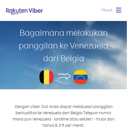
Masuk
Togg
navig
Bagaimana melakukan
panggilan ke Venezuela
dari Belgia
Dengan Viber Out Anda dapat melakukan panggilan
berkualitas ke Venezuela dari Belgia.
Telepon nomor
mana pun Venezuela - landline atau seluler! - mulai dari
hanya 8.3 ¢ per menit.