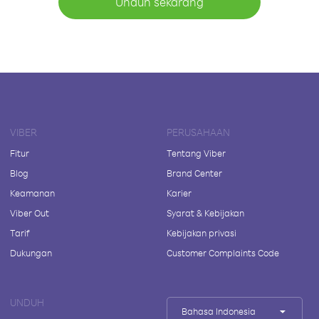
Unduh sekarang
VIBER
PERUSAHAAN
Fitur
Tentang Viber
Blog
Brand Center
Keamanan
Karier
Viber Out
Syarat & Kebijakan
Tarif
Kebijakan privasi
Dukungan
Customer Complaints Code
UNDUH
Bahasa Indonesia