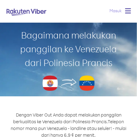
Masuk
Togg
navig
Bagaimana melakukan
panggilan ke Venezuela
dari Polinesia Prancis
Dengan Viber Out Anda dapat melakukan panggilan
berkualitas ke Venezuela dari Polinesia Prancis.
Telepon
nomor mana pun Venezuela - landline atau seluler! - mulai
dari hanya 6.9 ¢ per menit.