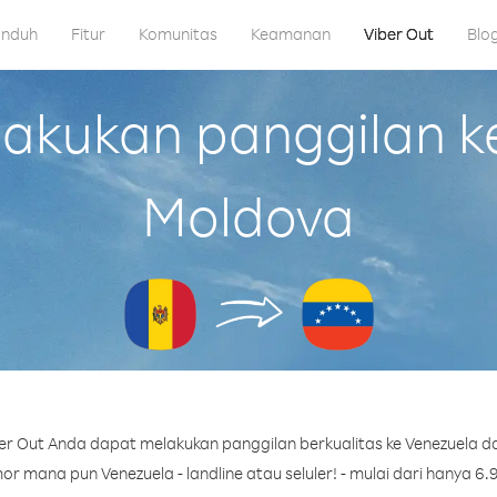
nduh
Fitur
Komunitas
Keamanan
Viber Out
Blo
kukan panggilan ke
Moldova
r Out Anda dapat melakukan panggilan berkualitas ke Venezuela d
r mana pun Venezuela - landline atau seluler! - mulai dari hanya 6.9