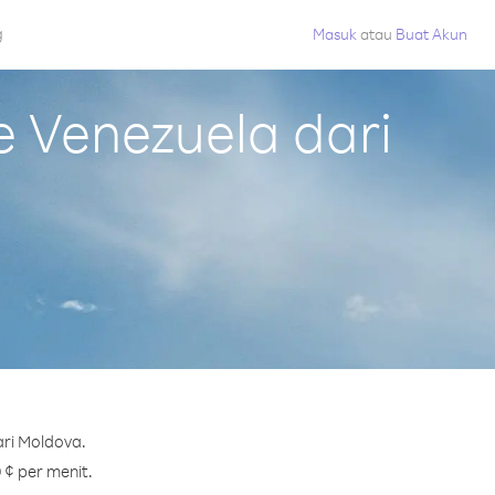
g
Masuk
atau
Buat Akun
 Venezuela dari
ari Moldova.
 ¢ per menit.