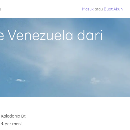
g
Masuk
atau
Buat Akun
 Venezuela dari
 Kaledonia Br.
 ¢ per menit.