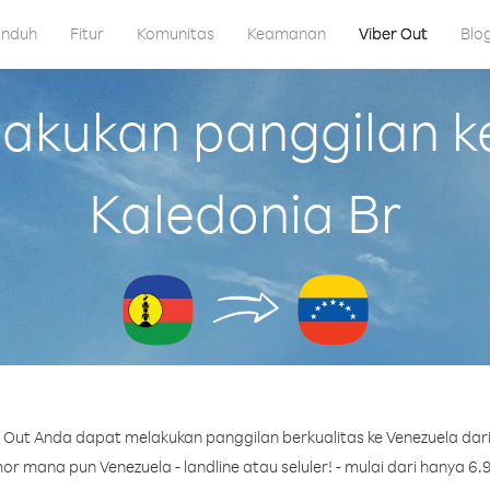
nduh
Fitur
Komunitas
Keamanan
Viber Out
Blo
kukan panggilan ke
Kaledonia Br
Out Anda dapat melakukan panggilan berkualitas ke Venezuela dari
r mana pun Venezuela - landline atau seluler! - mulai dari hanya 6.9