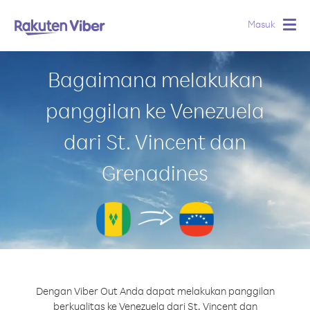
Masuk
Togg
navig
Bagaimana melakukan
panggilan ke Venezuela
dari St. Vincent dan
Grenadines
Dengan Viber Out Anda dapat melakukan panggilan
berkualitas ke Venezuela dari St. Vincent dan