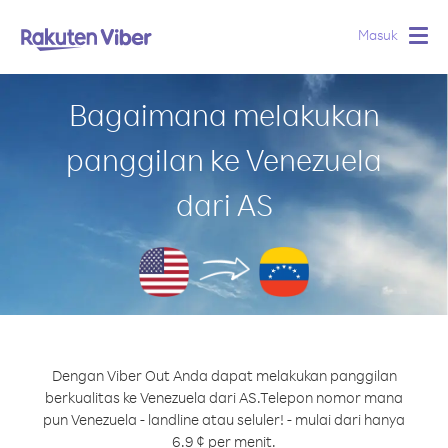
Masuk
Togg
navig
Bagaimana melakukan
panggilan ke Venezuela
dari AS
Dengan Viber Out Anda dapat melakukan panggilan
berkualitas ke Venezuela dari AS.
Telepon nomor mana
pun Venezuela - landline atau seluler! - mulai dari hanya
6.9 ¢ per menit.