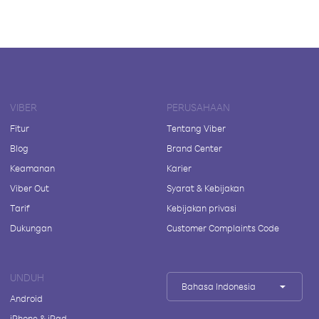
VIBER
PERUSAHAAN
Fitur
Tentang Viber
Blog
Brand Center
Keamanan
Karier
Viber Out
Syarat & Kebijakan
Tarif
Kebijakan privasi
Dukungan
Customer Complaints Code
UNDUH
Bahasa Indonesia
Android
iPhone & iPad