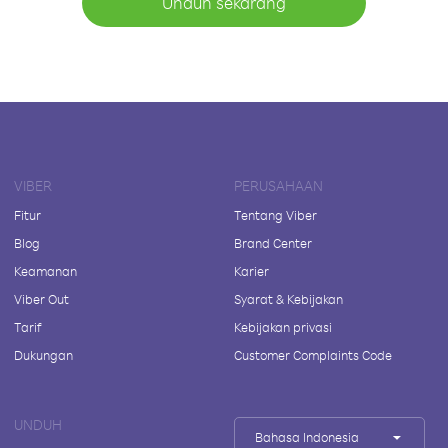
Unduh sekarang
VIBER
PERUSAHAAN
Fitur
Tentang Viber
Blog
Brand Center
Keamanan
Karier
Viber Out
Syarat & Kebijakan
Tarif
Kebijakan privasi
Dukungan
Customer Complaints Code
UNDUH
Bahasa Indonesia