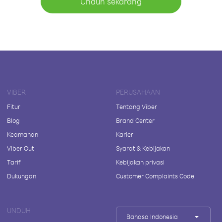
Unduh sekarang
VIBER
PERUSAHAAN
Fitur
Tentang Viber
Blog
Brand Center
Keamanan
Karier
Viber Out
Syarat & Kebijakan
Tarif
Kebijakan privasi
Dukungan
Customer Complaints Code
UNDUH
Bahasa Indonesia