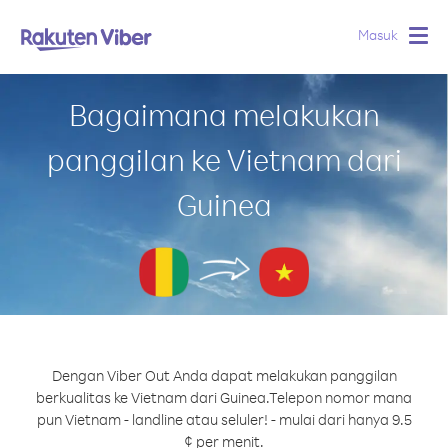
Masuk
Togg
navig
Bagaimana melakukan
panggilan ke Vietnam dari
Guinea
Dengan Viber Out Anda dapat melakukan panggilan
berkualitas ke Vietnam dari Guinea.
Telepon nomor mana
pun Vietnam - landline atau seluler! - mulai dari hanya 9.5
¢ per menit.