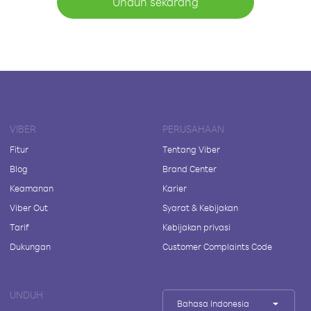
Unduh sekarang
VIBER
PERUSAHAAN
Fitur
Tentang Viber
Blog
Brand Center
Keamanan
Karier
Viber Out
Syarat & Kebijakan
Tarif
Kebijakan privasi
Dukungan
Customer Complaints Code
UNDUH
Bahasa Indonesia