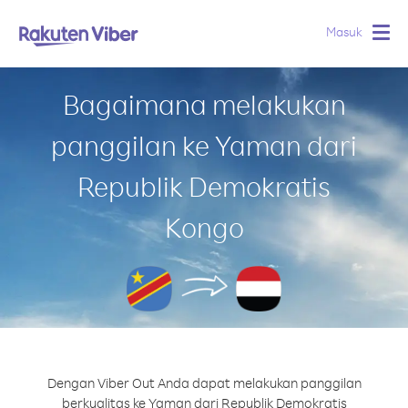
Masuk
Togg
navig
Bagaimana melakukan
panggilan ke Yaman dari
Republik Demokratis
Kongo
Dengan Viber Out Anda dapat melakukan panggilan
berkualitas ke Yaman dari Republik Demokratis