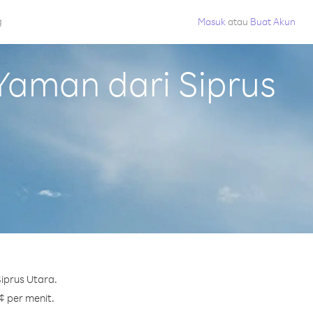
g
Masuk
atau
Buat Akun
aman dari Siprus
iprus Utara.
¢ per menit.