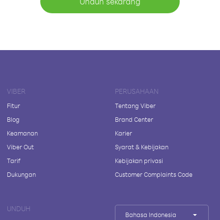
Unduh sekarang
VIBER
PERUSAHAAN
Fitur
Tentang Viber
Blog
Brand Center
Keamanan
Karier
Viber Out
Syarat & Kebijakan
Tarif
Kebijakan privasi
Dukungan
Customer Complaints Code
UNDUH
Bahasa Indonesia