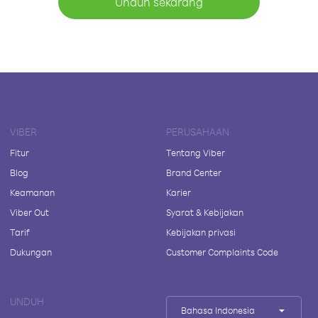
Unduh sekarang
VIBER
PERUSAHAAN
Fitur
Tentang Viber
Blog
Brand Center
Keamanan
Karier
Viber Out
Syarat & Kebijakan
Tarif
Kebijakan privasi
Dukungan
Customer Complaints Code
UNDUH
Bahasa Indonesia