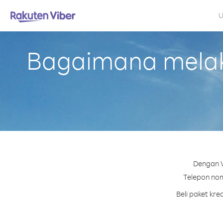
U
Bagaimana melak
Dengan V
Telepon nom
Beli paket kr