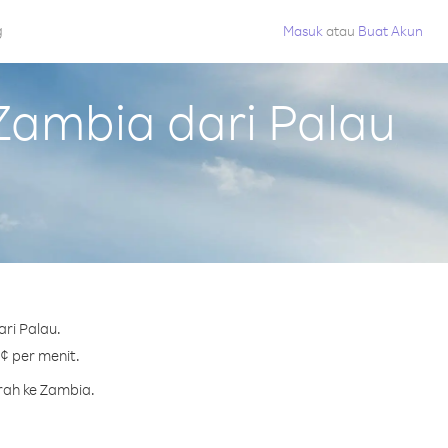
g
Masuk
atau
Buat Akun
ambia dari Palau
ri Palau.
¢ per menit.
rah ke Zambia.