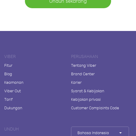
Unduh sekarang
VIBER
PERUSAHAAN
Fitur
Tentang Viber
Blog
Brand Center
Keamanan
Karier
Viber Out
Syarat & Kebijakan
Tarif
Kebijakan privasi
Dukungan
Customer Complaints Code
UNDUH
Bahasa Indonesia