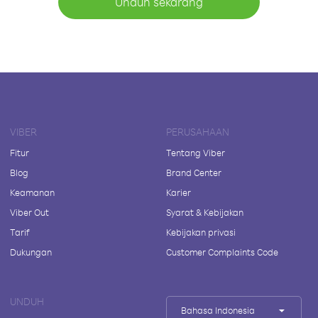
Unduh sekarang
VIBER
PERUSAHAAN
Fitur
Tentang Viber
Blog
Brand Center
Keamanan
Karier
Viber Out
Syarat & Kebijakan
Tarif
Kebijakan privasi
Dukungan
Customer Complaints Code
UNDUH
Bahasa Indonesia