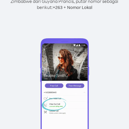
Zimbabwe dari Guyana Prancis, putar nomor sebagai
berikut:
+
+
263
Nomor Lokal