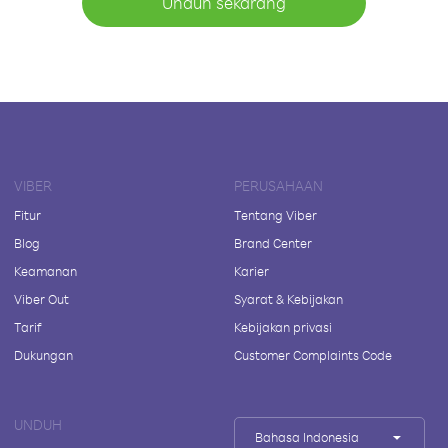
Unduh sekarang
VIBER
PERUSAHAAN
Fitur
Tentang Viber
Blog
Brand Center
Keamanan
Karier
Viber Out
Syarat & Kebijakan
Tarif
Kebijakan privasi
Dukungan
Customer Complaints Code
UNDUH
Bahasa Indonesia