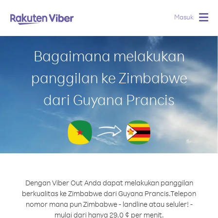
Masuk
Togg
navig
Bagaimana melakukan
panggilan ke Zimbabwe
dari Guyana Prancis
Dengan Viber Out Anda dapat melakukan panggilan
berkualitas ke Zimbabwe dari Guyana Prancis.
Telepon
nomor mana pun Zimbabwe - landline atau seluler! -
mulai dari hanya 29.0 ¢ per menit.