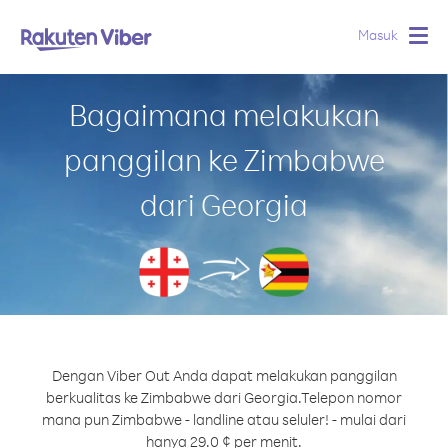
Masuk
Togg
navig
Bagaimana melakukan
panggilan ke Zimbabwe
dari Georgia
Dengan Viber Out Anda dapat melakukan panggilan
berkualitas ke Zimbabwe dari Georgia.
Telepon nomor
mana pun Zimbabwe - landline atau seluler! - mulai dari
hanya 29.0 ¢ per menit.