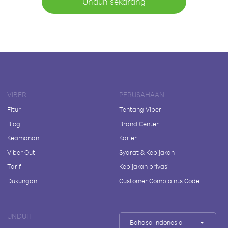
Unduh sekarang
VIBER
PERUSAHAAN
Fitur
Tentang Viber
Blog
Brand Center
Keamanan
Karier
Viber Out
Syarat & Kebijakan
Tarif
Kebijakan privasi
Dukungan
Customer Complaints Code
UNDUH
Bahasa Indonesia