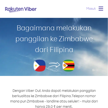
Masuk
Togg
navig
Bagaimana melakukan
panggilan ke Zimbabwe
dari Filipina
Dengan Viber Out Anda dapat melakukan panggilan
berkualitas ke Zimbabwe dari Filipina.
Telepon nomor
mana pun Zimbabwe - landline atau seluler! - mulai dari
hanya 29.0 ¢ per menit.