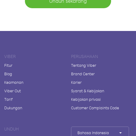
Unduh sekarang
VIBER
PERUSAHAAN
Fitur
Tentang Viber
Blog
Brand Center
Keamanan
Karier
Viber Out
Syarat & Kebijakan
Tarif
Kebijakan privasi
Dukungan
Customer Complaints Code
UNDUH
Bahasa Indonesia