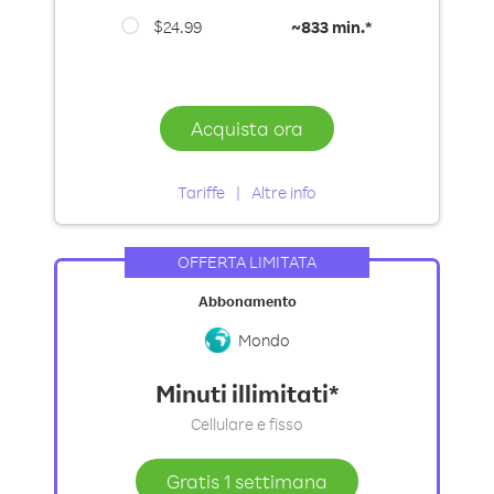
$24.99
~
833 min.*
Acquista ora
Tariffe
Altre info
OFFERTA LIMITATA
Abbonamento
Mondo
Minuti illimitati*
Cellulare e fisso
Gratis 1 settimana