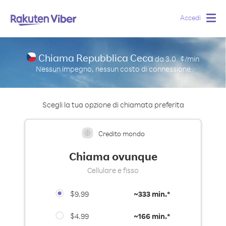
Accedi
Togg
navig
Chiama Repubblica Ceca
da
3.0
¢/min
Nessun impegno, nessun costo di connessione
Scegli la tua opzione di chiamata preferita
Credito mondo
Chiama ovunque
Cellulare e fisso
$9.99
~
333 min.*
$4.99
~
166 min.*