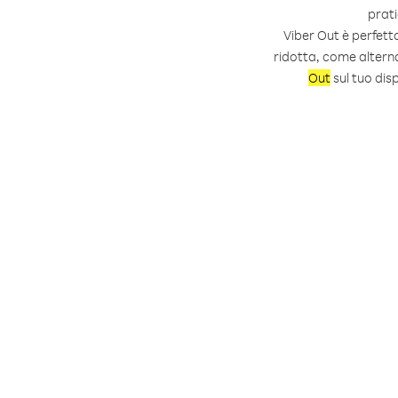
prati
Viber Out è perfett
ridotta, come alterna
Out
sul tuo disp