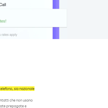
elefono, sia nazionale
ontatti che non usano
amate prepagate e