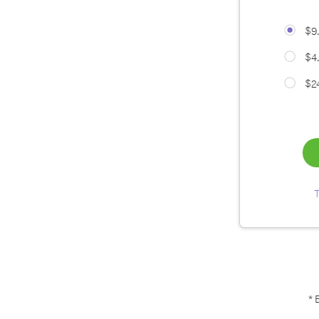
$9
$4
$2
T
* 