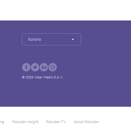
Italiano
©
2026
Viber Media S.à r.l.
ing
Rakuten Insight
Rakuten TV
About Rakuten