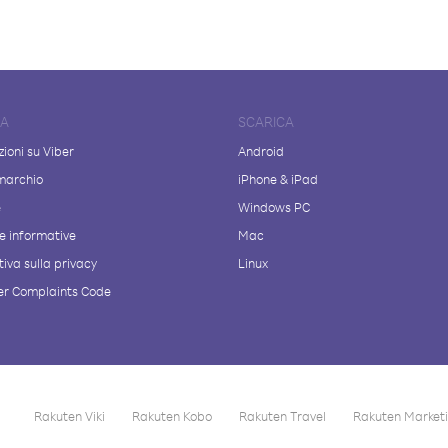
DA
SCARICA
ioni su Viber
Android
marchio
iPhone & iPad
e
Windows PC
e informative
Mac
iva sulla privacy
Linux
r Complaints Code
Rakuten Viki
Rakuten Kobo
Rakuten Travel
Rakuten Market