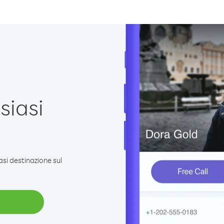
siasi
e
asi destinazione sul