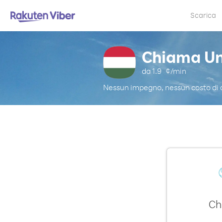
Scarica
Chiama Un
da
1.9
¢/min
Nessun impegno, nessun costo di
Ch