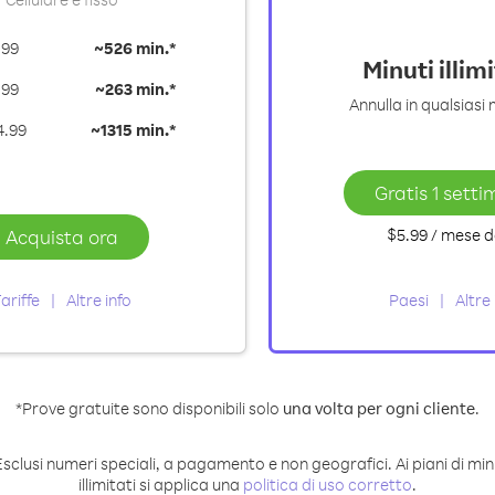
.99
~
526 min.*
Minuti illim
.99
~
263 min.*
Annulla in qualsias
4.99
~
1315 min.*
Gratis 1 sett
Acquista ora
$5.99
/ mese
d
ariffe
Altre info
Paesi
Altre 
*Prove gratuite sono disponibili solo
una volta per ogni cliente
.
Esclusi numeri speciali, a pagamento e non geografici. Ai piani di min
illimitati si applica una
politica di uso corretto
.