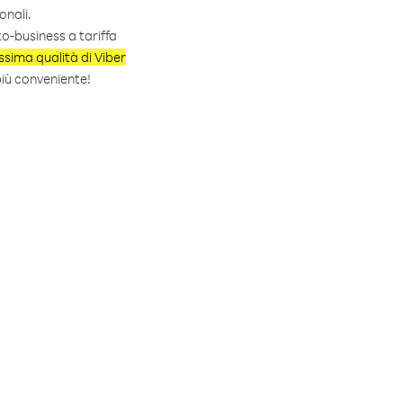
onali.
o-business a tariffa
issima qualità di Viber
più conveniente!