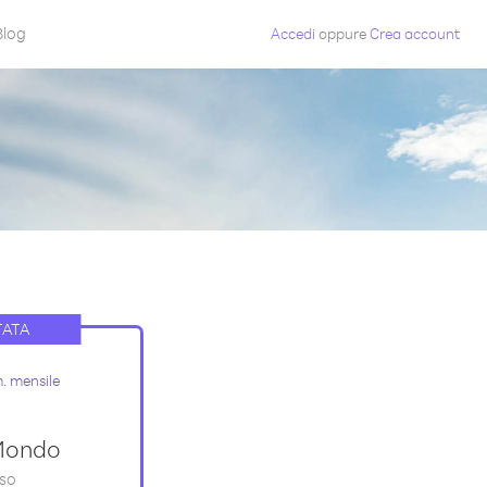
Blog
Accedi
oppure
Crea account
TATA
. mensile
Mondo
sso