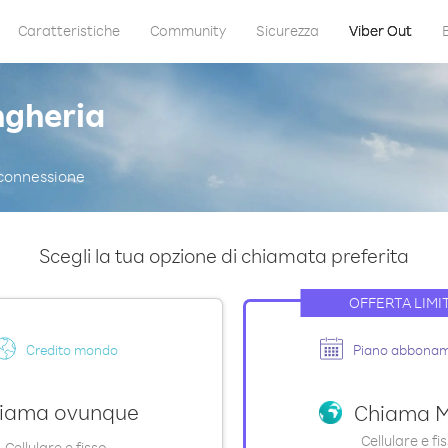
Caratteristiche
Community
Sicurezza
Viber Out
gheria
 connessione
Scegli la tua opzione di chiamata preferita
OFFERTA LIMI
Credito mondo
Piano abbonam
iama ovunque
Chiama 
Cellulare e fi
Cellulare e fisso