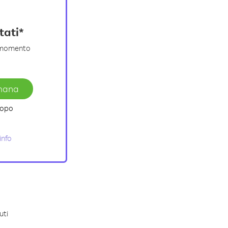
itati*
i momento
imana
opo
info
uti