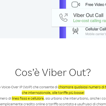
Cos’è Viber Out?
o Voice-Over IP (VoIP) che consente di
chiamare qualsiasi numero di t
che internazionale, alle tariffe più basse!
mero di
linea fissa e cellulare
, sia urbano che interurbano, anche i c
semplicemente credito online a tariffa scontata e usufruisci di chi