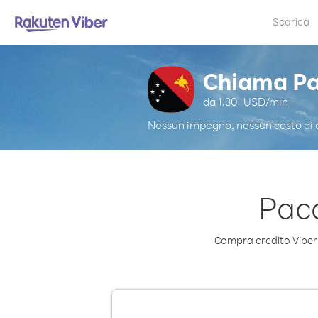
Scarica
Chiama Pa
da
1.30
USD/min
Nessun impegno, nessun costo di
Pacc
Compra credito Viber 