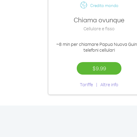
Credito mondo
Chiama ovunque
Cellulare e fisso
~8 min
per chiamare Papua Nuova Gui
telefoni cellulari
$9.99
Tariffe
Altre info