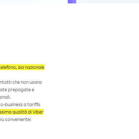
elefono, sia nazionale
ontatti che non usano
amate prepagate e
onali.
o-business a tariffa
issima qualità di Viber
più conveniente!