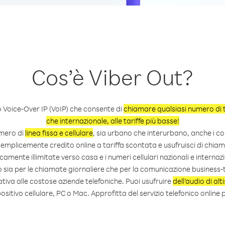
Cos’è Viber Out?
o Voice-Over IP (VoIP) che consente di
chiamare qualsiasi numero di t
che internazionale, alle tariffe più basse!
mero di
linea fissa e cellulare
, sia urbano che interurbano, anche i c
semplicemente credito online a tariffa scontata e usufruisci di chi
camente illimitate verso casa e i numeri cellulari nazionali e internazi
o sia per le chiamate giornaliere che per la comunicazione business-t
tiva alle costose aziende telefoniche. Puoi usufruire
dell’audio di alt
ositivo cellulare, PC o Mac. Approfitta del servizio telefonico online 