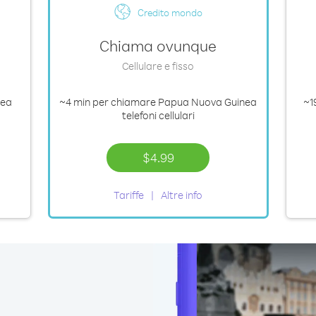
Credito mondo
Chiama ovunque
Cellulare e fisso
nea
~4 min
per chiamare Papua Nuova Guinea
~1
telefoni cellulari
$4.99
Tariffe
Altre info