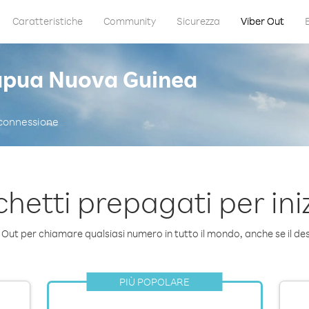
Caratteristiche
Community
Sicurezza
Viber Out
pua Nuova Guinea
 connessione
hetti prepagati per ini
Out per chiamare qualsiasi numero in tutto il mondo, anche se il des
PIÙ POPOLARE