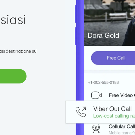
siasi
e
asi destinazione sul
a