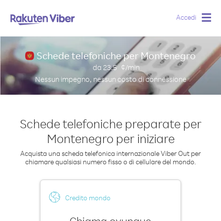
Accedi
Togg
navig
Schede telefoniche per Montenegro
da
23.5
¢/min
Nessun impegno, nessun costo di connessione
Schede telefoniche preparate per
Montenegro per iniziare
Acquista una scheda telefonica internazionale Viber Out per
chiamare qualsiasi numero fisso o di cellulare del mondo.
Credito mondo
Chiama ovunque