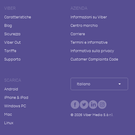
VIBER
AZIENDA
Caratteristiche
Informazioni su Viber
Blog
Centro marchio
Sicurezza
Carriere
Viber Out
Termini e informative
Tariffe
Informativa sulla privacy
Supporto
Customer Complaints Code
SCARICA
Italiano
Android
iPhone & iPad
Windows PC
Mac
©
2026
Viber Media S.à r.l.
Linux