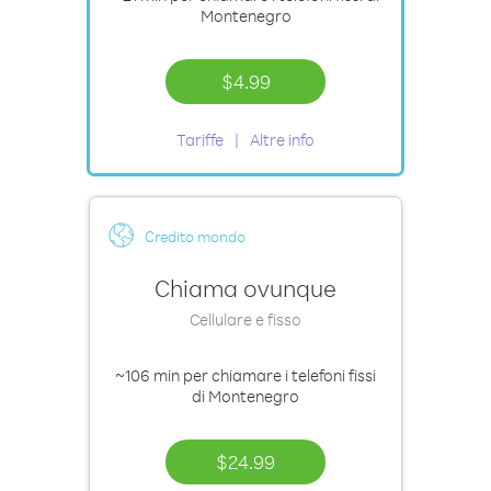
Montenegro
$4.99
Tariffe
Altre info
Credito mondo
Chiama ovunque
Cellulare e fisso
~106 min
per chiamare i telefoni fissi
di Montenegro
$24.99