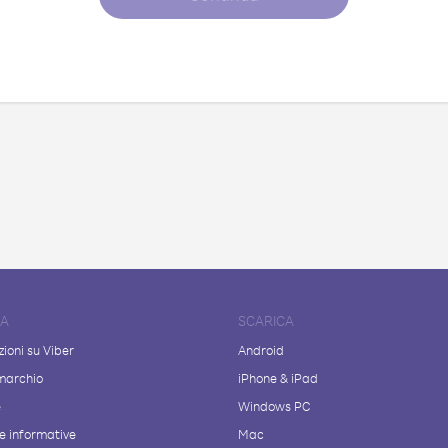
DA
SCARICA
ioni su Viber
Android
marchio
iPhone & iPad
e
Windows PC
e informative
Mac