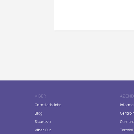
VIBER
AZIEN
Caratteristiche
Informaz
Blog
Centro 
Sicurezza
Carrier
Viber Out
Termini 