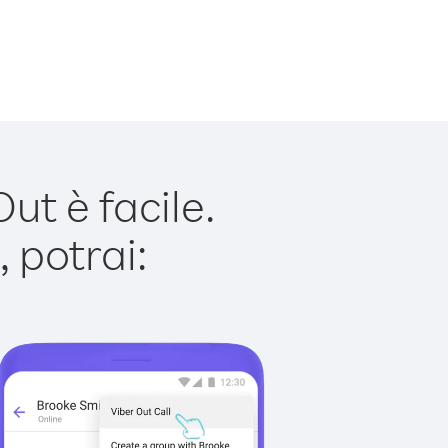
t è facile.
 potrai: