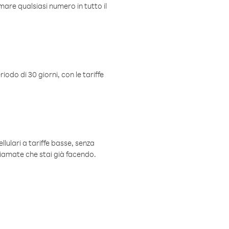
mare qualsiasi numero in tutto il
iodo di 30 giorni, con le tariffe
ellulari a tariffe basse, senza
hiamate che stai già facendo.