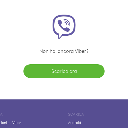
Non hai ancora Viber?
Scarica ora
DA
SCARICA
ioni su Viber
Android