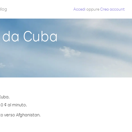
Blog
Accedi
oppure
Crea account
 da Cuba
Cuba.
.0 ¢ al minuto.
uto verso Afghanistan.