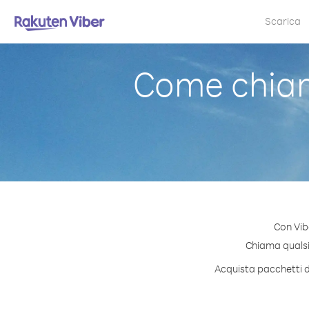
Scarica
Come chiam
Con Vib
Chiama qualsia
Acquista pacchetti di