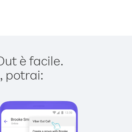
t è facile.
 potrai: