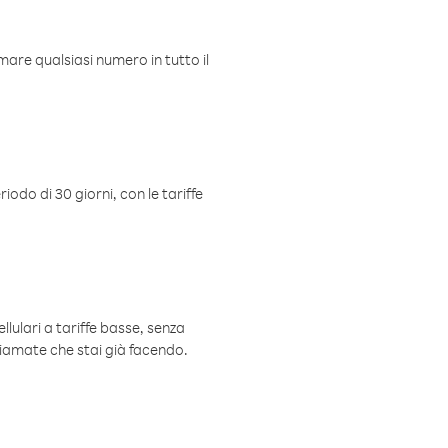
mare qualsiasi numero in tutto il
iodo di 30 giorni, con le tariffe
ellulari a tariffe basse, senza
hiamate che stai già facendo.