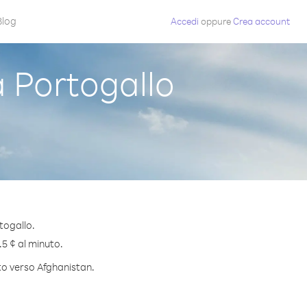
Blog
Accedi
oppure
Crea account
 Portogallo
togallo.
.5 ¢ al minuto.
uto verso Afghanistan.