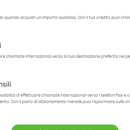
ldo quando acquisti un importo qualsiasi. Con il tuo credito puoi chia
i
are chiamate internazionali verso la tua destinazione preferita nel per
sili
sibilità di effettuare chiamate internazionali verso i telefoni fissi e c
mento. Con il piano di abbonamento mensile puoi risparmiare sulle c