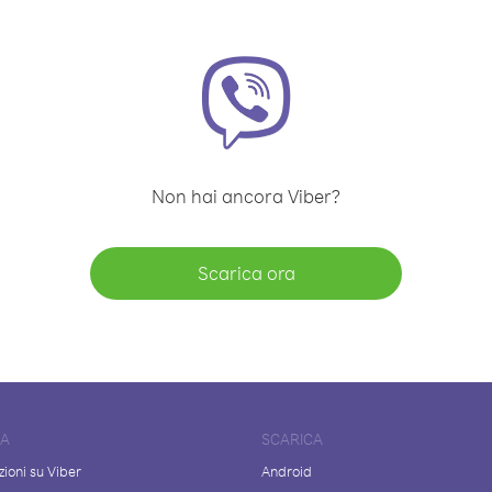
Non hai ancora Viber?
Scarica ora
DA
SCARICA
ioni su Viber
Android