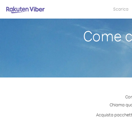
Scarica
Come c
Con
Chiama quals
Acquista pacchetti