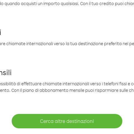
ldo quando acquisti un importo qualsiasi. Con il tuo credito puoi chia
i
are chiamate internazionali verso la tua destinazione preferita nel per
sili
sibilità di effettuare chiamate internazionali verso i telefoni fissi e c
mento. Con il piano di abbonamento mensile puoi risparmiare sulle c
Cerca altre destinazioni