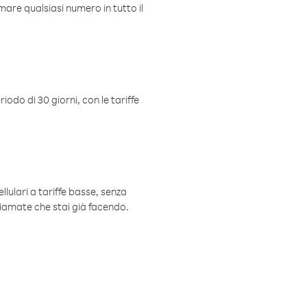
mare qualsiasi numero in tutto il
iodo di 30 giorni, con le tariffe
ellulari a tariffe basse, senza
hiamate che stai già facendo.