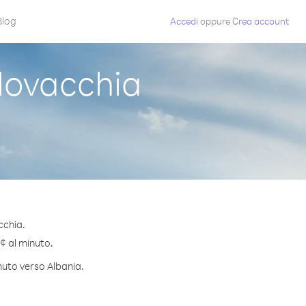
Blog
Accedi
oppure
Crea account
lovacchia
cchia.
 ¢ al minuto.
nuto verso Albania.