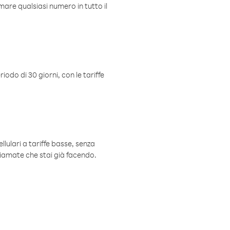
mare qualsiasi numero in tutto il
iodo di 30 giorni, con le tariffe
ellulari a tariffe basse, senza
hiamate che stai già facendo.