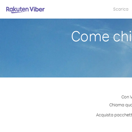
Scarica
Come chi
Con V
Chiama quals
Acquista pacchetti