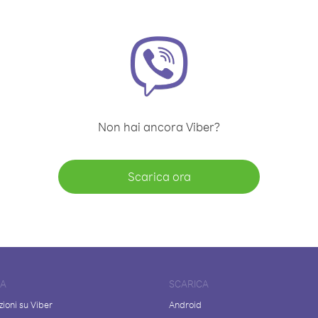
Non hai ancora Viber?
Scarica ora
DA
SCARICA
ioni su Viber
Android