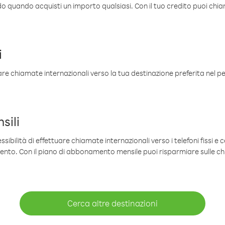
ldo quando acquisti un importo qualsiasi. Con il tuo credito puoi chia
i
are chiamate internazionali verso la tua destinazione preferita nel per
sili
sibilità di effettuare chiamate internazionali verso i telefoni fissi e c
mento. Con il piano di abbonamento mensile puoi risparmiare sulle c
Cerca altre destinazioni