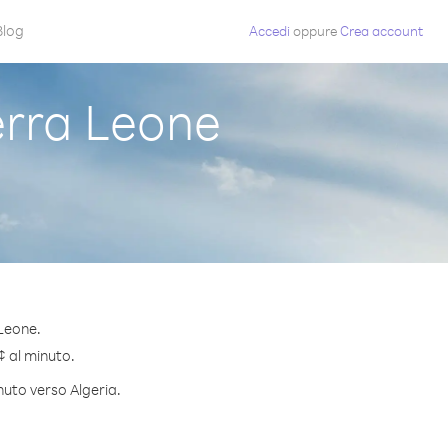
Blog
Accedi
oppure
Crea account
erra Leone
 Leone.
¢ al minuto.
nuto verso Algeria.