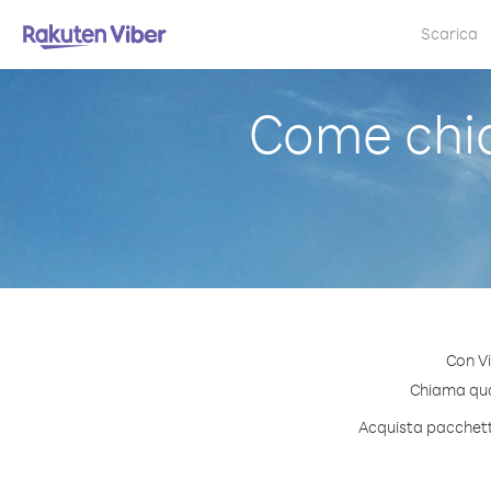
Scarica
Come chia
Con Vi
Chiama qual
Acquista pacchetti