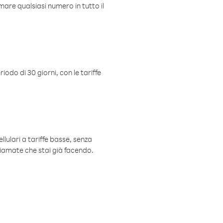
mare qualsiasi numero in tutto il
iodo di 30 giorni, con le tariffe
ellulari a tariffe basse, senza
hiamate che stai già facendo.