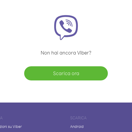
Non hai ancora Viber?
Scarica ora
DA
SCARICA
ioni su Viber
Android