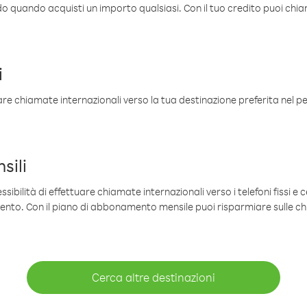
ldo quando acquisti un importo qualsiasi. Con il tuo credito puoi chia
i
are chiamate internazionali verso la tua destinazione preferita nel per
sili
sibilità di effettuare chiamate internazionali verso i telefoni fissi e c
mento. Con il piano di abbonamento mensile puoi risparmiare sulle c
Cerca altre destinazioni