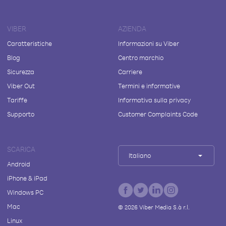
VIBER
AZIENDA
Caratteristiche
Informazioni su Viber
Blog
Centro marchio
Sicurezza
Carriere
Viber Out
Termini e informative
Tariffe
Informativa sulla privacy
Supporto
Customer Complaints Code
SCARICA
Italiano
Android
iPhone & iPad
Windows PC
Mac
©
2026
Viber Media S.à r.l.
Linux