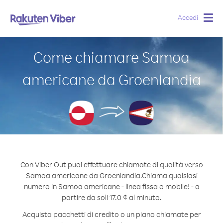
Accedi
Togg
navig
Come chiamare Samoa
americane da Groenlandia
Con Viber Out puoi effettuare chiamate di qualità verso
Samoa americane da Groenlandia.
Chiama qualsiasi
numero in Samoa americane - linea fissa o mobile! - a
partire da soli 17.0 ¢ al minuto.
Acquista pacchetti di credito o un piano chiamate per