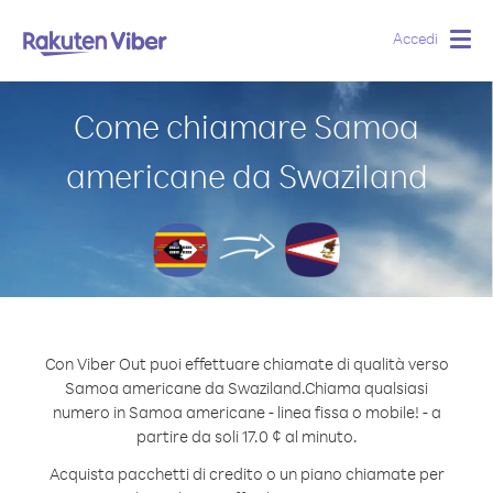
Accedi
Togg
navig
Come chiamare Samoa
americane da Swaziland
Con Viber Out puoi effettuare chiamate di qualità verso
Samoa americane da Swaziland.
Chiama qualsiasi
numero in Samoa americane - linea fissa o mobile! - a
partire da soli 17.0 ¢ al minuto.
Acquista pacchetti di credito o un piano chiamate per