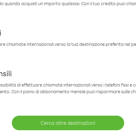
ldo quando acquisti un importo qualsiasi. Con il tuo credito puoi chia
i
are chiamate internazionali verso la tua destinazione preferita nel per
sili
sibilità di effettuare chiamate internazionali verso i telefoni fissi e c
mento. Con il piano di abbonamento mensile puoi risparmiare sulle c
Cerca altre destinazioni