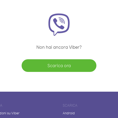
Non hai ancora Viber?
Scarica ora
DA
SCARICA
ioni su Viber
Android