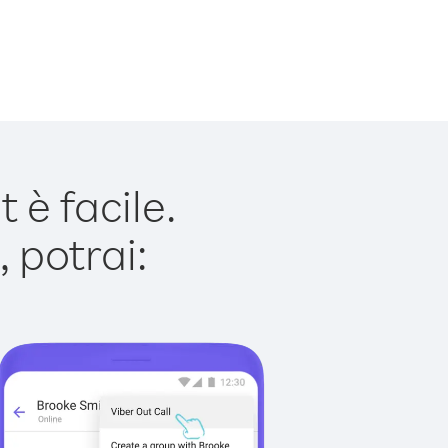
è facile.
 potrai: