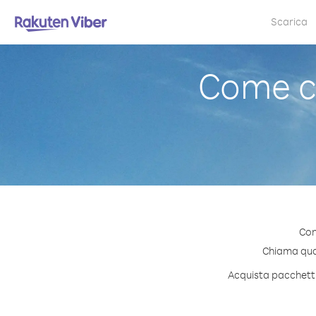
Scarica
Come c
Con
Chiama quals
Acquista pacchetti 