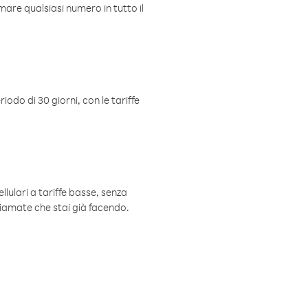
mare qualsiasi numero in tutto il
iodo di 30 giorni, con le tariffe
ellulari a tariffe basse, senza
hiamate che stai già facendo.