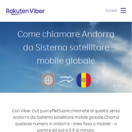
Accedi
Togg
navig
Come chiamare Andorra
da Sistema satellitare
mobile globale
Con Viber Out puoi effettuare chiamate di qualità verso
Andorra da Sistema satellitare mobile globale.
Chiama
qualsiasi numero in Andorra - linea fissa o mobile! - a
partire da soli 4.5 ¢ al minuto.