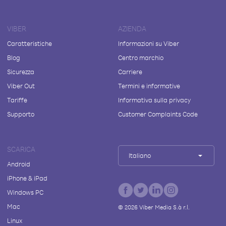
VIBER
AZIENDA
Caratteristiche
Informazioni su Viber
Blog
Centro marchio
Sicurezza
Carriere
Viber Out
Termini e informative
Tariffe
Informativa sulla privacy
Supporto
Customer Complaints Code
SCARICA
Italiano
Android
iPhone & iPad
Windows PC
Mac
©
2026
Viber Media S.à r.l.
Linux