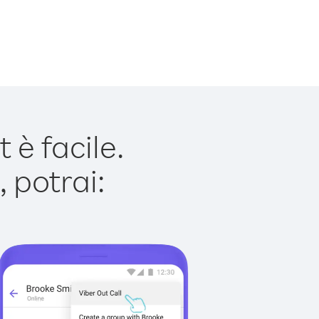
è facile.
 potrai: