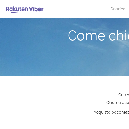
Scarica
Come chi
Con V
Chiama quals
Acquista pacchetti 