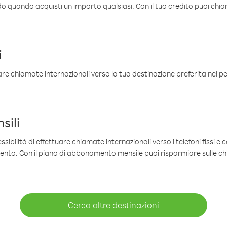
ldo quando acquisti un importo qualsiasi. Con il tuo credito puoi chia
i
are chiamate internazionali verso la tua destinazione preferita nel per
sili
sibilità di effettuare chiamate internazionali verso i telefoni fissi e c
mento. Con il piano di abbonamento mensile puoi risparmiare sulle c
Cerca altre destinazioni