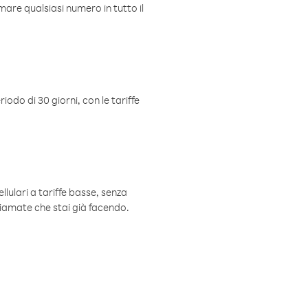
mare qualsiasi numero in tutto il
iodo di 30 giorni, con le tariffe
ellulari a tariffe basse, senza
hiamate che stai già facendo.