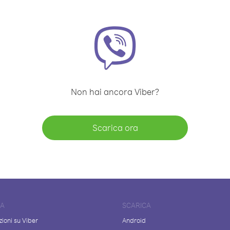
Non hai ancora Viber?
Scarica ora
DA
SCARICA
ioni su Viber
Android