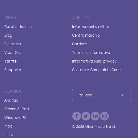
VIBER
AZIENDA
Caratteristiche
Informazioni su Viber
Blog
Centro marchio
Sicurezza
Carriere
Viber Out
Termini e informative
Tariffe
Informativa sulla privacy
Supporto
Customer Complaints Code
SCARICA
Italiano
Android
iPhone & iPad
Windows PC
Mac
©
2026
Viber Media S.à r.l.
Linux