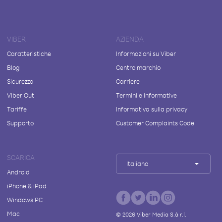
VIBER
AZIENDA
Caratteristiche
Informazioni su Viber
Blog
Centro marchio
Sicurezza
Carriere
Viber Out
Termini e informative
Tariffe
Informativa sulla privacy
Supporto
Customer Complaints Code
SCARICA
Italiano
Android
iPhone & iPad
Windows PC
Mac
©
2026
Viber Media S.à r.l.