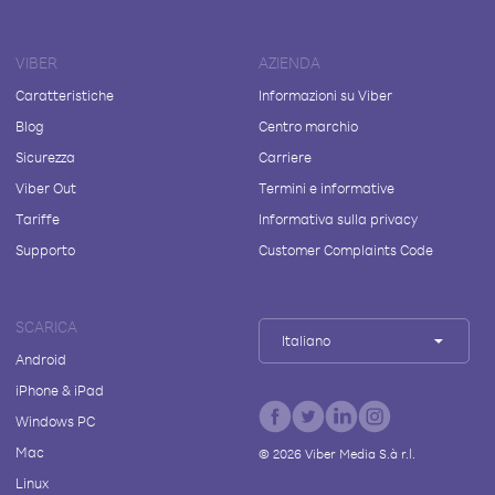
VIBER
AZIENDA
Caratteristiche
Informazioni su Viber
Blog
Centro marchio
Sicurezza
Carriere
Viber Out
Termini e informative
Tariffe
Informativa sulla privacy
Supporto
Customer Complaints Code
SCARICA
Italiano
Android
iPhone & iPad
Windows PC
Mac
©
2026
Viber Media S.à r.l.
Linux